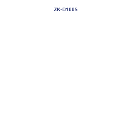
ZK-D100S
للحجز و الاستعلام