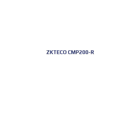
ZKTECO CMP200-R
للحجز و الاستعلام