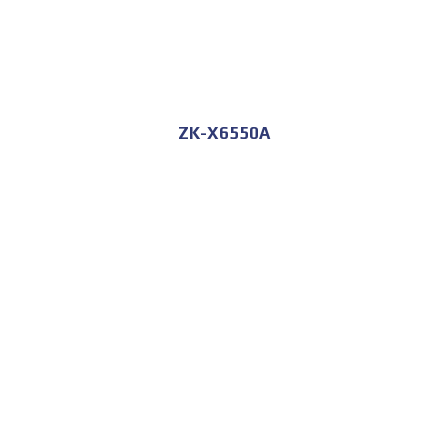
ZK-X6550A
للحجز و الاستعلام