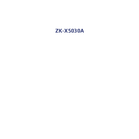
ZK-X5030A
للحجز و الاستعلام