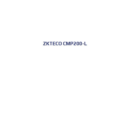
ZKTECO CMP200-L
للحجز و الاستعلام