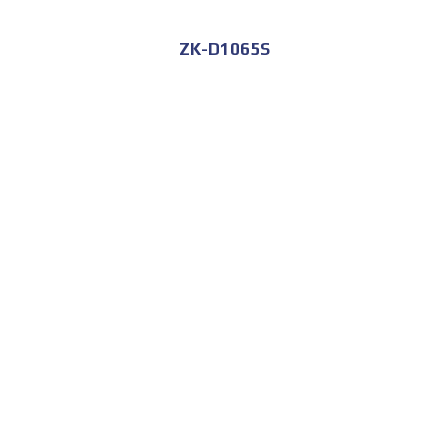
ZK-D1065S
للحجز و الاستعلام