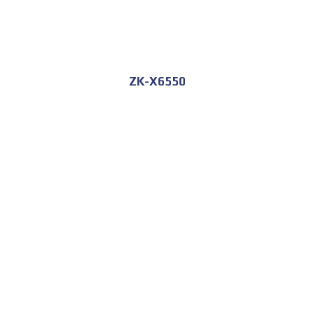
ZK-X6550
للحجز و الاستعلام