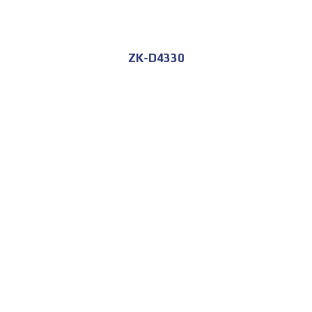
ZK-D4330
للحجز و الاستعلام