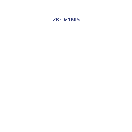
ZK-D2180S
للحجز و الاستعلام