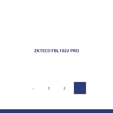
ZKTECO FBL1022 PRO
←
3
2
1