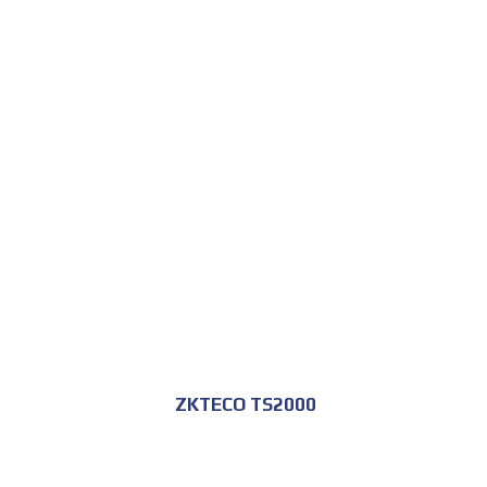
للحجز و الاستعلام
ZKTECO TS2000