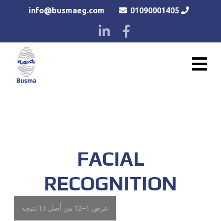
info@busmaeg.com
01090001405
للحجز و الاستعلام
FACIAL
RECOGNITION
عرض 1–12 من أصل 13 نتيجة