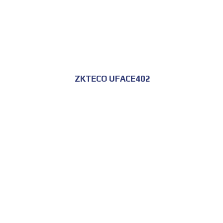
ZKTECO UFACE402
للحجز و الاستعلام