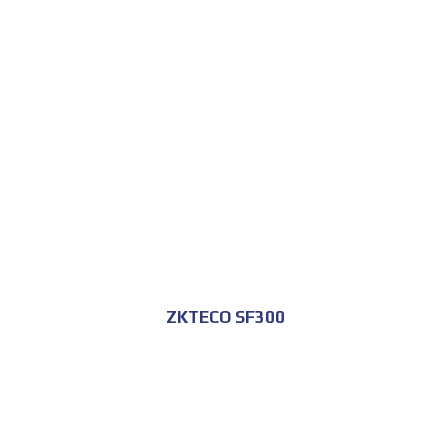
للحجز و الاستعلام
ZKTECO SF300