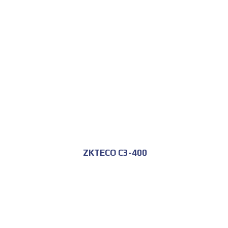
للحجز و الاستعلام
ZKTECO C3-400