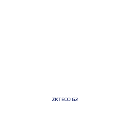
للحجز و الاستعلام
ZKTECO G2