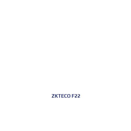
للحجز و الاستعلام
ZKTECO F22