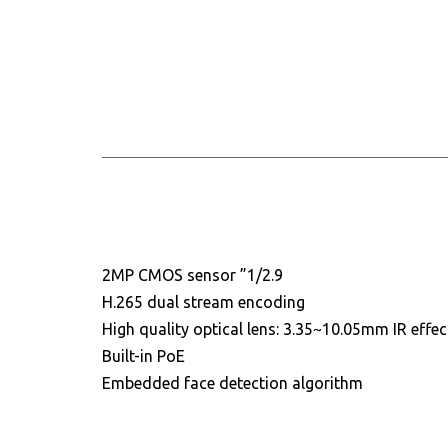
للحجز و الاستعلام
1/2.9” 2MP CMOS sensor
H.265 dual stream encoding
High quality optical lens: 3.35~10.05mm IR effe
Built-in PoE
Embedded face detection algorithm