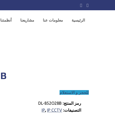
الرئيسية
معلومات عنا
مشاريعنا
أنظمتنا
أنظمة مراقبة analog
اجهزة الكشف عن والحقائب x-ray
أنظمة مراقبة ip
8B
للحجز و الاستعلام
رمز المنتج:
DL-852O28B
التصنيفات:
IP CCTV
,
IP