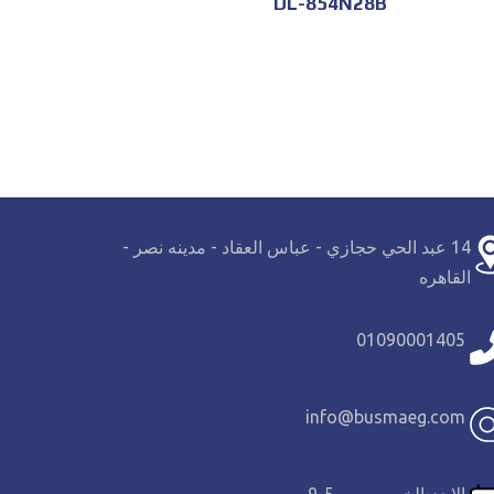
DL-854N28B
14 عبد الحي حجازي - عباس العقاد - مدينه نصر -
القاهره
01090001405
info@busmaeg.com