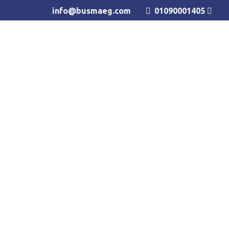
info@busmaeg.com
01090001405