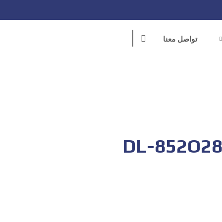
تواصل معنا
DL-852O2