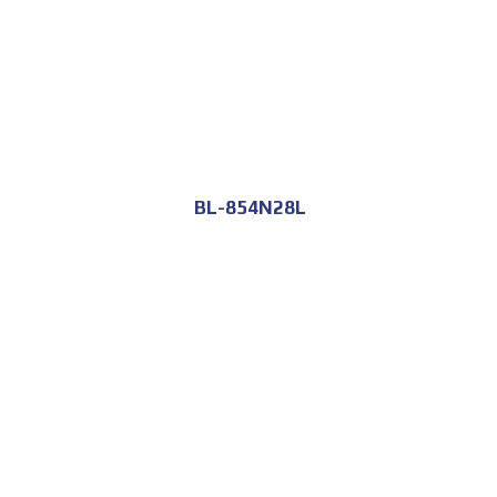
BL-854N28L
للحجز و الاستعلام