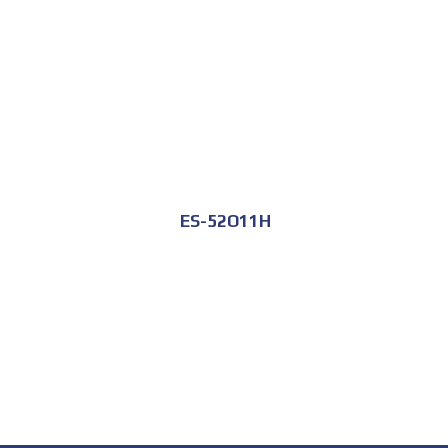
ES-52O11H