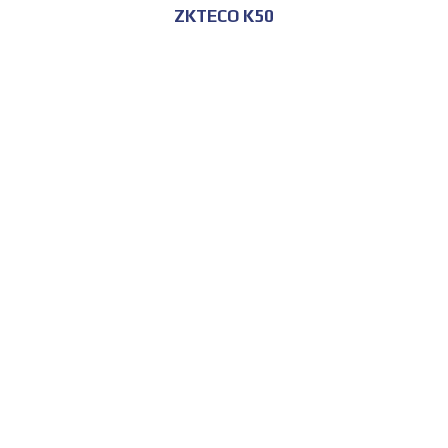
ZKTECO K50
للحجز و الاستعلام