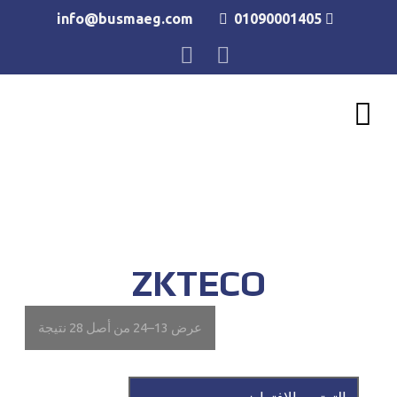
info@busmaeg.com
01090001405
للحجز و الاستعلام
ZKTECO
عرض 13–24 من أصل 28 نتيجة