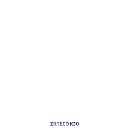
للحجز و الاستعلام
ZKTECO K30