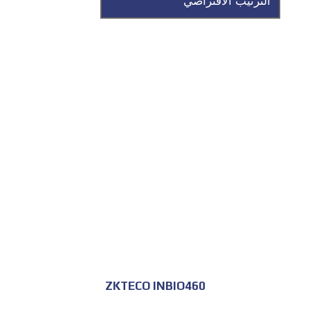
للحجز و الاستعلام
ZKTECO INBIO460