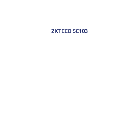
ZKTECO SC103
للحجز و الاستعلام