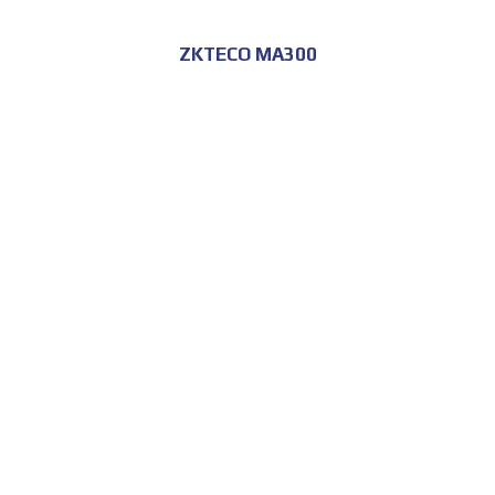
ZKTECO MA300
للحجز و الاستعلام