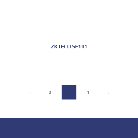
ZKTECO SF101
←
3
2
1
→