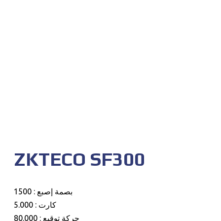
ZKTECO SF300
بصمة إصبع : 1500
كارت : 5.000
حركة توقيع : 80.000