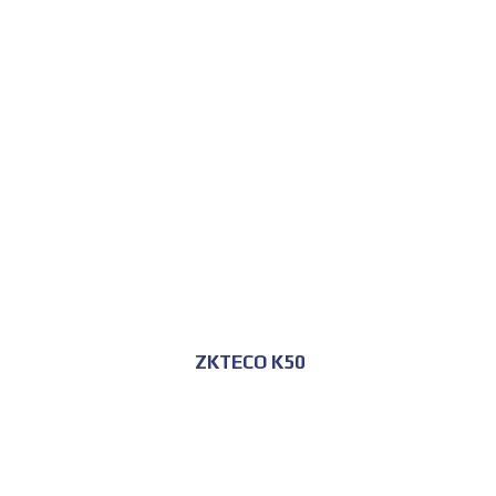
للحجز و الاستعلام
ZKTECO K50