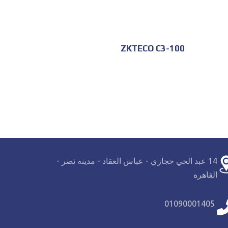
ZKTECO C3-100
14 عبد الحي حجازي - عباس العقاد - مدينه نصر -
القاهره
01090001405