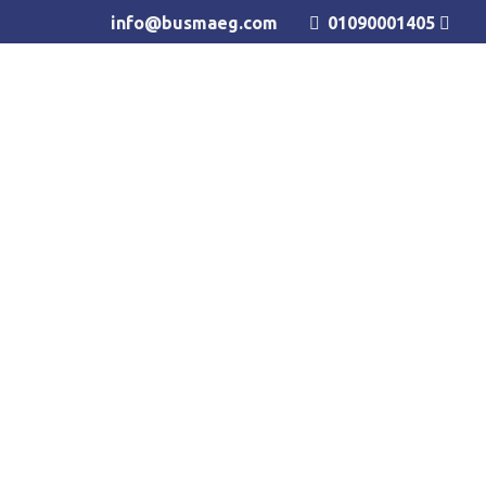
info@busmaeg.com
01090001405
للحجز و الاستعلام