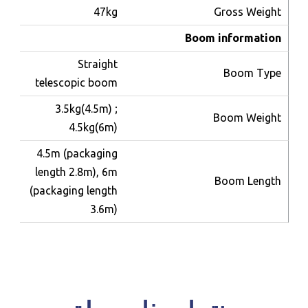
47kg
Gross Weight
Boom information
Straight
Boom Type
telescopic boom
للحجز و الاستعلام
3.5kg
(
4.5m
)
;
Boom Weight
4.5kg(6m)
4.5m (packaging
length 2.8m), 6m
Boom Length
(packaging length
3.6m)