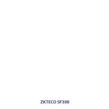
للحجز و الاستعلام
ZKTECO SF300