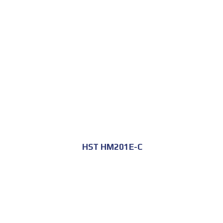
للحجز و الاستعلام
HST HM201E-C