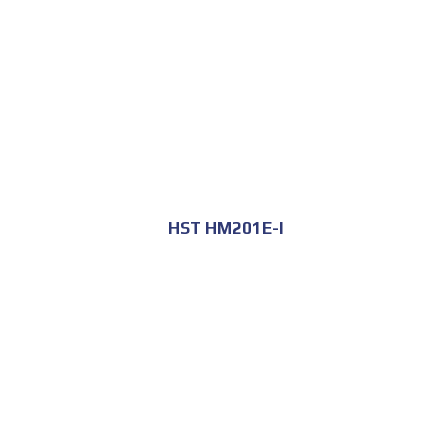
للحجز و الاستعلام
HST HM201E-I