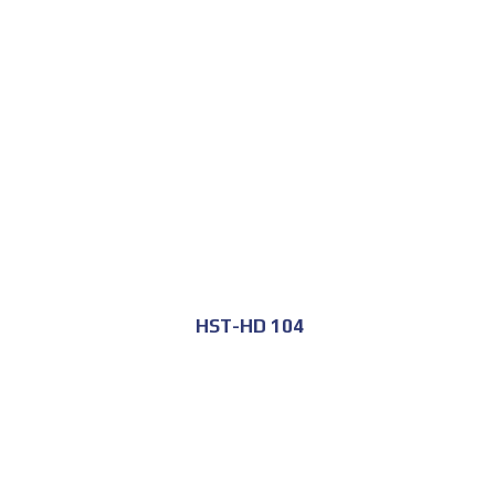
للحجز و الاستعلام
HST-HD 104