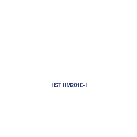
للحجز و الاستعلام
HST HM201E-I