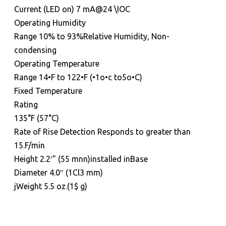
Current (LED on) 7 mA@24 \IOC
Operating Humidity
Range 10% to 93%Relative Humidity, Non-
condensing
Operating Temperature
Range 14•F to 122•F (•1o•c to5o•C)
Fixed Temperature
Rating
135°F (57°C)
Rate of Rise Detection Responds to greater than
15.F/min
Height 2.2′” (55 mnn)installed inBase
Diameter 4.0″ (1Cl3 mm)
jWeight 5.5 oz.(1$ g)