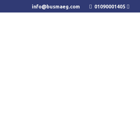
info@busmaeg.com
01090001405