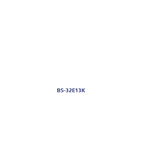
للحجز و الاستعلام
BS-32E13K