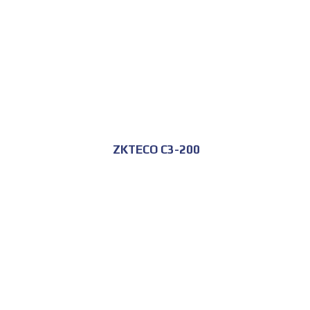
ZKTECO C3-200
للحجز و الاستعلام