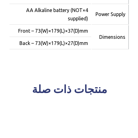
4×AA Alkaline battery (NOT
Power Supply
supplied)
Front – 73(W)×179(L)×37(D)mm
Dimensions
Back – 73(W)×179(L)×27(D)mm
منتجات ذات صلة
للحجز و الاستعلام