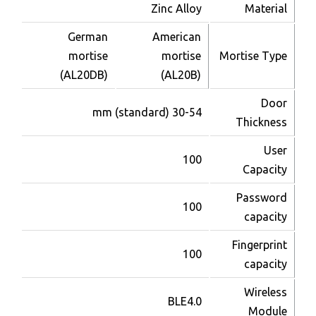
Zinc Alloy
Material
German
American
mortise
mortise
Mortise Type
(AL20DB)
(AL20B)
Door
30-54 mm (standard)
Thickness
User
100
Capacity
Password
100
capacity
Fingerprint
100
capacity
Wireless
BLE4.0
للحجز و الاستعلام
Module